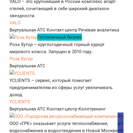
VALO – это крупнейший в России комплекс апарт-
отелей, сочетающий в себе широкий диапазон
звездности.
VALO
Виртуальная АТС
Контакт-центр
Речевая аналитика
Гостиничный бизнес
Роза Хутор – круглогодичный горный курорт
мирового класса. Запущен в 2010 году.
Роза Хутор
Виртуальная АТС
YCLIENTS – сервис, который помогает
предпринимателям из сферы услуг увеличивать
доход.
YCLIENTS
Виртуальная АТС
Контакт-центр
Коллтрекинг
Услуги
для
ООО «ГРК» оказывает услуги теплоснабжения,
населе
водоснабжения и водоотведения в Новой Москве и