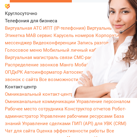
Круглосуточно
Телефония для бизнеса
Виртуальная АТС
ИПТ (IP-телефония)
Виртуальный номер
Этикетка
МАВ сервис
Карусель номеров
Корпоративный
мессенджер
Видеоконференции
Запись разговоров
Голосовое меню
Мобильный личный кабинет
Виртуальная магистраль связи
СМС-рассылки
Распределение звонков
Манго Мобайл
Интеграция с
ОПДкРК
Автоинформатор
Автосекретарь
Обратный
звонок с сайта
Все возможности ВАТС
Контакт-центр
Омниканальный контакт-центр
Исходящий обзвон
Омниканальные коммуникации
Управление персоналом
Рабочее место сотрудника
Конструктор отчетов
Робот-
администратор
Управление рабочими ресурсами
База
знаний
Управление сделками
ПИП (API) для УВК (CRM)
Чат для сайта
Оценка эффективности работы
Все