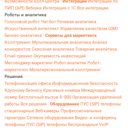
возможности колл-центра
Интеграции
Интеграции по
ПИП (API)
Вебхуки
Интеграция с 1С
Все интеграции
Роботы и аналитика
Голосовой робот
Чат-бот
Речевая аналитика
Искусственный интеллект
Управление качеством (QM)
Бизнес-аналитика
Сервисы для маркетинга
Коллтрекинг
Мультиканальная аналитика
Анализ
конкурентов
Сквозная аналитика
Товарная аналитика
Email-трекинг
Окупаемость инвестиций
Мессенджер‑маркетинг
Робот-аналитик
Робот-
маркетолог
Мультирегиональный коллтрекинг
Решения
Телефонизация офиса
Информационная безопасность
Крупному бизнесу
Красивые номера
Международный
номер
Бесплатный вызов 8−800
Организация удаленной
работы
Все решения
Оборудование
ПУС (SIP) телефоны
стационарные
Веб-камеры
Профессиональные
гарнитуры
Сетевое оборудование
Видео- и конференц-
телефоны
ПУС (SIP) телефоны беспроводные
VoIP