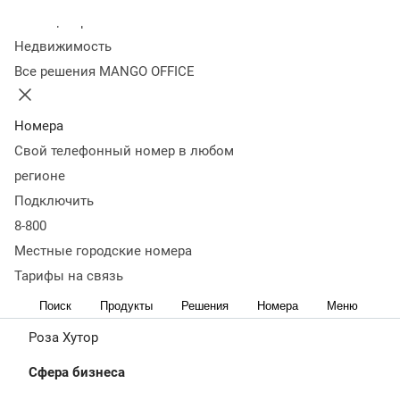
rosakhutor.ru
Колл-центр
О
Проблематика
История
Проблемы
Результаты
Недвижимость
проекте
внедрения
при
Все решения MANGO OFFICE
внедрении
Номера
Свой телефонный номер в любом
регионе
Подключить
8-800
Местные городские номера
Тарифы на связь
Клиент
Поиск
Продукты
Решения
Номера
Меню
Роза Хутор
Сфера бизнеса