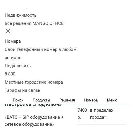
Настройка ВАТС ¹
р.
города*
Колл-центр
Недвижимость
Все решения MANGO OFFICE
3200
в пределах
р
города*
Номера
Настройка SIP оборудования ²
Свой телефонный номер в любом
2700
в офисе ООО
р
«Манго Телеком»
регионе
Подключить
8-800
Настройка сетевого оборудования
3200
в пределах
Местные городские номера
³
р.
города*
Тарифы на связь
Поиск
Продукты
Решения
Номера
Меню
Настройка «Под ключ»
7400
в пределах
«ВАТС + SIP оборудование +
р.
города*
сетевое оборудование»