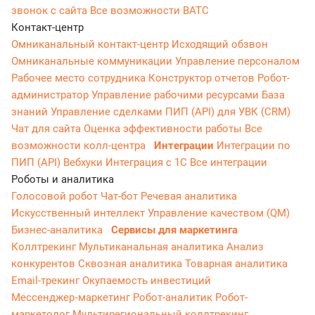
звонок с сайта
Все возможности ВАТС
Контакт-центр
Омниканальный контакт-центр
Исходящий обзвон
Омниканальные коммуникации
Управление персоналом
Рабочее место сотрудника
Конструктор отчетов
Робот-
администратор
Управление рабочими ресурсами
База
знаний
Управление сделками
ПИП (API) для УВК (CRM)
Чат для сайта
Оценка эффективности работы
Все
возможности колл-центра
Интеграции
Интеграции по
ПИП (API)
Вебхуки
Интеграция с 1С
Все интеграции
Роботы и аналитика
Голосовой робот
Чат-бот
Речевая аналитика
Искусственный интеллект
Управление качеством (QM)
Бизнес-аналитика
Сервисы для маркетинга
Коллтрекинг
Мультиканальная аналитика
Анализ
конкурентов
Сквозная аналитика
Товарная аналитика
Email-трекинг
Окупаемость инвестиций
Мессенджер‑маркетинг
Робот-аналитик
Робот-
маркетолог
Мультирегиональный коллтрекинг