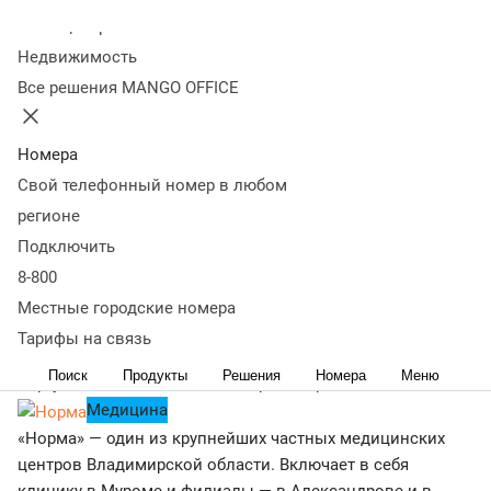
ремонту автомобильных стекол.
Колл-центр
AG Experts
Недвижимость
Виртуальная АТС
Контакт-центр
Все решения MANGO OFFICE
Услуги для населения
Smartway — ведущий сервис на рынке бизнес-
путешествий. Запущен в 2016 году. Штат – 900+
Номера
сотрудников.
Свой телефонный номер в любом
Smartway
регионе
Виртуальная АТС
Контакт-центр
Mango Talker
Интеграции
Подключить
Tорговля и Ecommerce
8-800
М.Видео-Эльдорадо — это ведущая российская компания
в сфере электронной коммерции, а также розничной
Местные городские номера
торговли электроникой и бытовой техникой.
Тарифы на связь
М.Видео-Эльдорадо
Поиск
Продукты
Решения
Номера
Меню
Виртуальная АТС
Контакт-центр
Интеграции
Медицина
«Норма» — один из крупнейших частных медицинских
центров Владимирской области. Включает в себя
клинику в Муроме и филиалы — в Александрове и в