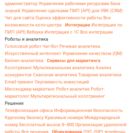
администратор
Управление рабочими ресурсами
База
знаний
Управление сделками
ПИП (API) для УВК (CRM)
Чат для сайта
Оценка эффективности работы
Все
возможности колл-центра
Интеграции
Интеграции по
ПИП (API)
Вебхуки
Интеграция с 1С
Все интеграции
Роботы и аналитика
Голосовой робот
Чат-бот
Речевая аналитика
Искусственный интеллект
Управление качеством (QM)
Бизнес-аналитика
Сервисы для маркетинга
Коллтрекинг
Мультиканальная аналитика
Анализ
конкурентов
Сквозная аналитика
Товарная аналитика
Email-трекинг
Окупаемость инвестиций
Мессенджер‑маркетинг
Робот-аналитик
Робот-
маркетолог
Мультирегиональный коллтрекинг
Решения
Телефонизация офиса
Информационная безопасность
Крупному бизнесу
Красивые номера
Международный
номер
Бесплатный вызов 8−800
Организация удаленной
работы
Все решения
Оборудование
ПУС (SIP) телефоны