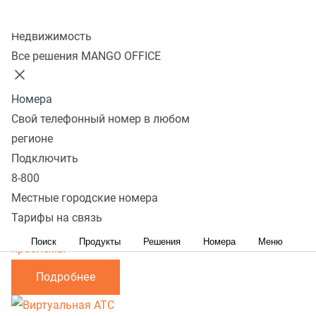
Настройка SIP телефонов
Mango Talker - настройка
API
Колл-центр
интеграции
Настройка ВАТС
Недвижимость
Все решения MANGO OFFICE
Поддержка
Номера
Свой телефонный номер в любом
Актуальные
регионе
Архивные
Подключить
8-800
Местные городские номера
Настройка SIP телефонов
Настройка SIP программ
Тарифы на связь
Первичная настройка Portsip для iOS
Типовые
Поиск
Продукты
Решения
Номера
Меню
проблемы
Подробнее