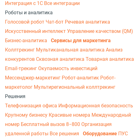
Интеграция с 1С
Все интеграции
Роботы и аналитика
Голосовой робот
Чат-бот
Речевая аналитика
Искусственный интеллект
Управление качеством (QM)
Бизнес-аналитика
Сервисы для маркетинга
Коллтрекинг
Мультиканальная аналитика
Анализ
конкурентов
Сквозная аналитика
Товарная аналитика
Email-трекинг
Окупаемость инвестиций
Мессенджер‑маркетинг
Робот-аналитик
Робот-
маркетолог
Мультирегиональный коллтрекинг
Решения
Телефонизация офиса
Информационная безопасность
Крупному бизнесу
Красивые номера
Международный
номер
Бесплатный вызов 8−800
Организация
удаленной работы
Все решения
Оборудование
ПУС