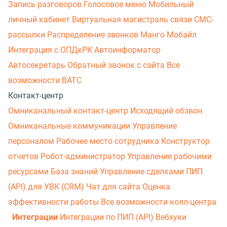
Запись разговоров
Голосовое меню
Мобильный
личный кабинет
Виртуальная магистраль связи
СМС-
рассылки
Распределение звонков
Манго Мобайл
Интеграция с ОПДкРК
Автоинформатор
Автосекретарь
Обратный звонок с сайта
Все
возможности ВАТС
Контакт-центр
Омниканальный контакт-центр
Исходящий обзвон
Омниканальные коммуникации
Управление
персоналом
Рабочее место сотрудника
Конструктор
отчетов
Робот-администратор
Управление рабочими
ресурсами
База знаний
Управление сделками
ПИП
(API) для УВК (CRM)
Чат для сайта
Оценка
эффективности работы
Все возможности колл-центра
Интеграции
Интеграции по ПИП (API)
Вебхуки