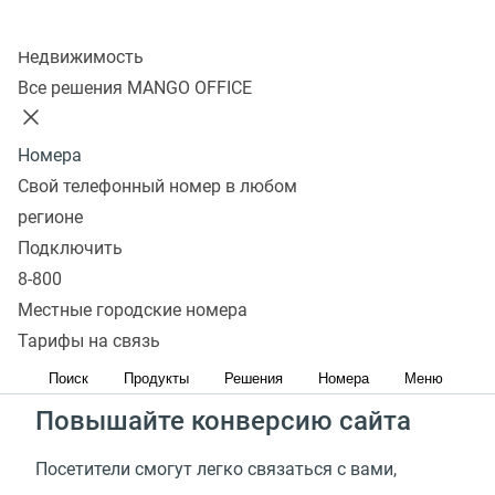
Подключить
Колл-центр
Недвижимость
Все решения MANGO OFFICE
Установите виджет
Обратного звонка
Номера
Свой телефонный номер в любом
Увеличьте количество звонков
регионе
Подключить
Потенциальные клиенты могут уйти и выбрать
8-800
конкурентов, так как не смогли связаться с Вами.
Местные городские номера
Сервис обратного звонка— отличная возможность
Тарифы на связь
не упускать таких клиентов
Поиск
Продукты
Решения
Номера
Меню
Повышайте конверсию сайта
Посетители смогут легко связаться с вами,