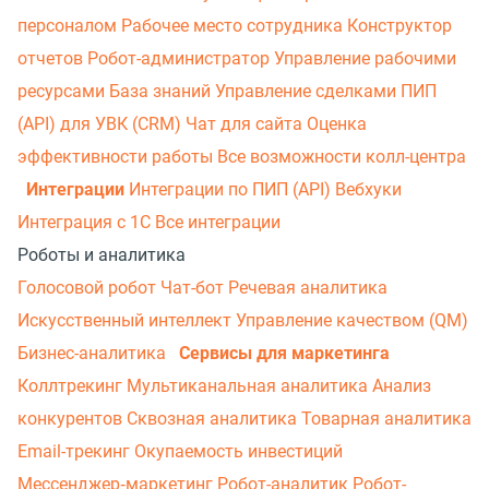
персоналом
Рабочее место сотрудника
Конструктор
отчетов
Робот-администратор
Управление рабочими
ресурсами
База знаний
Управление сделками
ПИП
(API) для УВК (CRM)
Чат для сайта
Оценка
эффективности работы
Все возможности колл-центра
Интеграции
Интеграции по ПИП (API)
Вебхуки
Интеграция с 1С
Все интеграции
Роботы и аналитика
Голосовой робот
Чат-бот
Речевая аналитика
Искусственный интеллект
Управление качеством (QM)
Бизнес-аналитика
Сервисы для маркетинга
Коллтрекинг
Мультиканальная аналитика
Анализ
конкурентов
Сквозная аналитика
Товарная аналитика
Email-трекинг
Окупаемость инвестиций
Мессенджер‑маркетинг
Робот-аналитик
Робот-