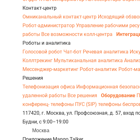
Контакт-центр
Омниканальный контакт-центр
Исходящий обзв
Робот-администратор
Управление рабочими рес
работы
Все возможности колл-центра
Интеграц
Роботы и аналитика
Голосовой робот
Чат-бот
Речевая аналитика
Иск
Коллтрекинг
Мультиканальная аналитика
Анали
Мессенджер‑маркетинг
Робот-аналитик
Робот-м
Решения
Телефонизация офиса
Информационная безопас
удаленной работы
Все решения
Оборудование
П
конференц- телефоны
ПУС (SIP) телефоны беспр
117420, г. Москва, ул. Профсоюзная, д. 57, вход
Будни, с 9:00–19:00
Москва
Приложение Mango Talker