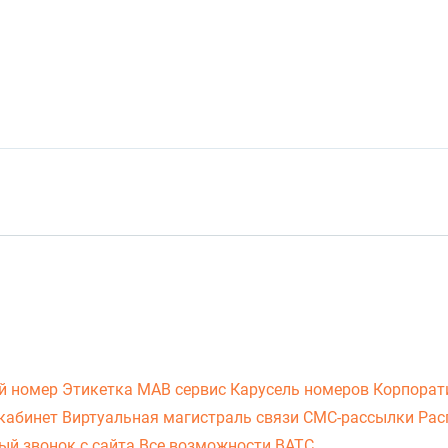
й номер
Этикетка
МАВ сервис
Карусель номеров
Корпорат
кабинет
Виртуальная магистраль связи
СМС-рассылки
Рас
ый звонок с сайта
Все возможности ВАТС