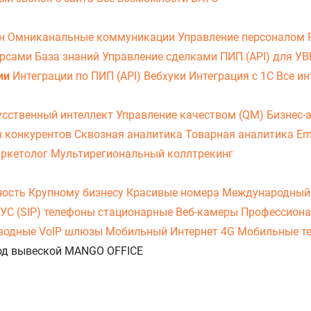
он
Омниканальные коммуникации
Управление персоналом
урсами
База знаний
Управление сделками
ПИП (API) для У
ии
Интеграции по ПИП (API)
Вебхуки
Интеграция с 1С
Все ин
усственный интеллект
Управление качеством (QM)
Бизнес-
з конкурентов
Сквозная аналитика
Товарная аналитика
Em
аркетолог
Мультирегиональный коллтрекинг
ность
Крупному бизнесу
Красивые номера
Международный
УС (SIP) телефоны стационарные
Веб-камеры
Профессиона
оводные
VoIP шлюзы
Мобильный Интернет 4G
Мобильные т
 под вывеской MANGO OFFICE