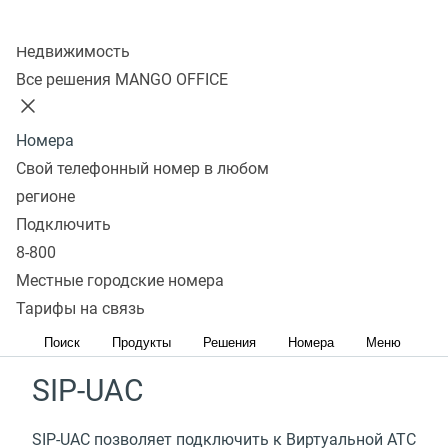
Получить консультацию
Колл-центр
Недвижимость
Все решения MANGO OFFICE
SIP-TRUNK
Номера
SIP-Trunk это виртуальный канал связи между
Свой телефонный номер в любом
провайдером IP-телефонии и офисной IP-АТС,
регионе
который позволит подключить все функции
Подключить
Виртуальной АТС MANGO OFFICE к вашей офисной
8-800
телефонии и обеспечить связь сотрудников
Местные городские номера
в любом месте.
Тарифы на связь
Подробнее
Поиск
Продукты
Решения
Номера
Меню
SIP-UAC
SIP-UAC позволяет подключить к Виртуальной АТС