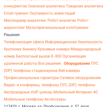
конкурентов
Сквозная аналитика
Товарная аналитика
Email-трекинг
Окупаемость инвестиций
Мессенджер‑маркетинг
Робот-аналитик
Робот-
маркетолог
Мультирегиональный коллтрекинг
Решения
Телефонизация офиса
Информационная безопасность
Крупному бизнесу
Красивые номера
Международный
номер
Бесплатный вызов 8−800
Организация
удаленной работы
Все решения
Оборудование
ПУС
(SIP) телефоны стационарные
Веб-камеры
Профессиональные гарнитуры
Сетевое оборудование
Видео- и конференц- телефоны
ПУС (SIP) телефоны
беспроводные
VoIP шлюзы
Мобильный Интернет 4G
Мобильные телефоны
Аксессуары
117420, г. Москва, ул. Профсоюзная, д. 57, вход