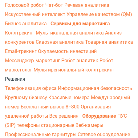
Голосовой робот
Чат-бот
Речевая аналитика
Искусственный интеллект
Управление качеством (QM)
Бизнес-аналитика
Сервисы для маркетинга
Коллтрекинг
Мультиканальная аналитика
Анализ
конкурентов
Сквозная аналитика
Товарная аналитика
Email-трекинг
Окупаемость инвестиций
Мессенджер‑маркетинг
Робот-аналитик
Робот-
маркетолог
Мультирегиональный коллтрекинг
Решения
Телефонизация офиса
Информационная безопасность
Крупному бизнесу
Красивые номера
Международный
номер
Бесплатный вызов 8−800
Организация
удаленной работы
Все решения
Оборудование
ПУС
(SIP) телефоны стационарные
Веб-камеры
Профессиональные гарнитуры
Сетевое оборудование