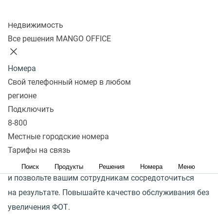
Коммуникации компании с ее клиентами сопутствует
Колл-центр
большое количество рутины: повторяющиеся диалоги,
Недвижимость
множество исходящих звонков с одинаковыми
Все решения MANGO OFFICE
сообщениями, звонки от клиентов для уточнения
режима работы компании или адреса офиса и многое
Номера
другое. Эти задачи занимают время ваших
Свой телефонный номер в любом
сотрудников — самый ценный ресурс в любой
регионе
компании.
Подключить
8-800
Интегрируйте голосовых роботов в вашу CRM-систему,
Местные городские номера
доверьте выполнение рутинных задач
Тарифы на связь
интеллектуальным решениям от MANGO OFFICE
Поиск
Продукты
Решения
Номера
Меню
и позвольте вашим сотрудникам сосредоточиться
на результате. Повышайте качество обслуживания без
увеличения ФОТ.