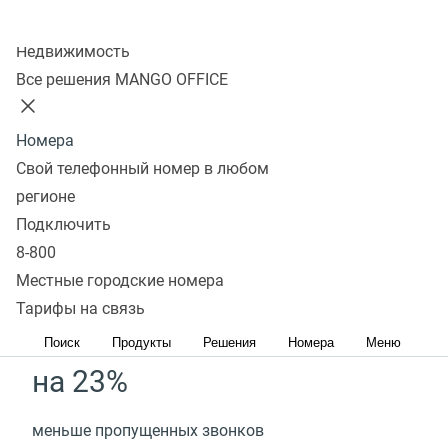
Колл-центр
Подключить
Недвижимость
Все решения MANGO OFFICE
на 45%
Номера
Свой телефонный номер в любом
больше завершенных заказов в брошенных
регионе
корзинах*
Подключить
8-800
до 10%
Местные городские номера
Тарифы на связь
рост повторных покупок*
Поиск
Продукты
Решения
Номера
Меню
на 23%
меньше пропущенных звонков