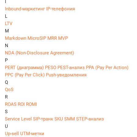
I
Inbound-маркетинг
IP-телефония
L
LTV
M
Markdown
MicroSIP
MRR
MVP
N
NDA (Non-Disclosure Agreement)
P
PERT (диаграмма)
PESO
PEST-анализ
PPA (Pay Per Action)
PPC (Pay Per Click)
Push-уведомления
Q
QoS
R
ROAS
ROI
ROMI
S
Service Level
SIP-транк
SKU
SMM
STEP-анализ
U
Up-sell
UTM-метки