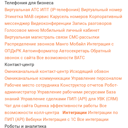
Телефония для бизнеса
Виртуальная АТС
ИПТ (IP-телефония)
Виртуальный номер
Этикетка
МАВ сервис
Карусель номеров
Корпоративный
мессенджер
Видеоконференции
Запись разговоров
Голосовое меню
Мобильный личный кабинет
Виртуальная магистраль связи
СМС-рассылки
Распределение звонков
Манго Мобайл
Интеграция с
ОПДкРК
Автоинформатор
Автосекретарь
Обратный
звонок с сайта
Все возможности ВАТС
Контакт-центр
Омниканальный контакт-центр
Исходящий обзвон
Омниканальные коммуникации
Управление персоналом
Рабочее место сотрудника
Конструктор отчетов
Робот-
администратор
Управление рабочими ресурсами
База
знаний
Управление сделками
ПИП (API) для УВК (CRM)
Чат для сайта
Оценка эффективности работы
Все
возможности колл-центра
Интеграции
Интеграции по
ПИП (API)
Вебхуки
Интеграция с 1С
Все интеграции
Роботы и аналитика