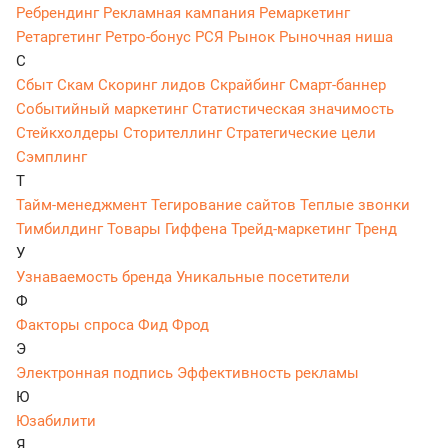
Ребрендинг
Рекламная кампания
Ремаркетинг
Ретаргетинг
Ретро-бонус
РСЯ
Рынок
Рыночная ниша
С
Сбыт
Скам
Скоринг лидов
Скрайбинг
Смарт-баннер
Событийный маркетинг
Статистическая значимость
Стейкхолдеры
Сторителлинг
Стратегические цели
Сэмплинг
Т
Тайм-менеджмент
Тегирование сайтов
Теплые звонки
Тимбилдинг
Товары Гиффена
Трейд-маркетинг
Тренд
У
Узнаваемость бренда
Уникальные посетители
Ф
Факторы спроса
Фид
Фрод
Э
Электронная подпись
Эффективность рекламы
Ю
Юзабилити
Я