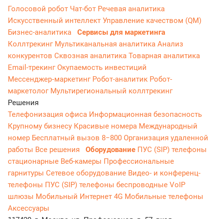
Голосовой робот
Чат-бот
Речевая аналитика
Искусственный интеллект
Управление качеством (QM)
Бизнес-аналитика
Сервисы для маркетинга
Коллтрекинг
Мультиканальная аналитика
Анализ
конкурентов
Сквозная аналитика
Товарная аналитика
Email-трекинг
Окупаемость инвестиций
Мессенджер‑маркетинг
Робот-аналитик
Робот-
маркетолог
Мультирегиональный коллтрекинг
Решения
Телефонизация офиса
Информационная безопасность
Крупному бизнесу
Красивые номера
Международный
номер
Бесплатный вызов 8−800
Организация удаленной
работы
Все решения
Оборудование
ПУС (SIP) телефоны
стационарные
Веб-камеры
Профессиональные
гарнитуры
Сетевое оборудование
Видео- и конференц-
телефоны
ПУС (SIP) телефоны беспроводные
VoIP
шлюзы
Мобильный Интернет 4G
Мобильные телефоны
Аксессуары