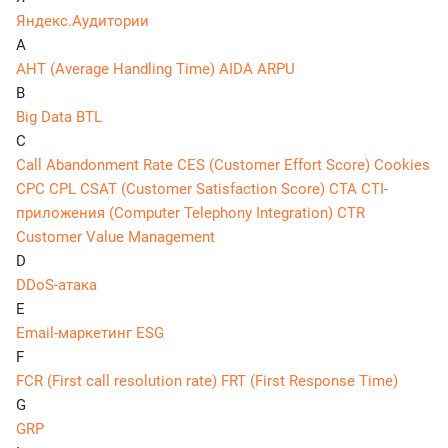
Яндекс.Аудитории
A
AHT (Average Handling Time)
AIDA
ARPU
B
Big Data
BTL
C
Call Abandonment Rate
CES (Customer Effort Score)
Cookies
CPC
CPL
CSAT (Customer Satisfaction Score)
CTA
CTI-
приложения (Computer Telephony Integration)
CTR
Customer Value Management
D
DDoS-атака
E
Email-маркетинг
ESG
F
FCR (First call resolution rate)
FRT (First Response Time)
G
GRP