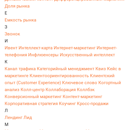
Доля рынка
Е
Емкость рынка
З
Звонок
И
Ивент
Интеллект-карта
Интернет-маркетинг
Интернет-
телефония
Инфлюенсеры
Искусственный интеллект
К
Канал трафика
Категорийный менеджмент
Квиз
Кейс в
маркетинге
Клиентоориентированность
Клиентский
опыт (Customer Experience)
Ключевое слово
Когортный
анализ
Колл-центр
Коллаборация
Коллбэк
Конверсионный маркетинг
Контент-маркетинг
Корпоративная стратегия
Коучинг
Кросс-продажи
Л
Лендинг
Лид
М