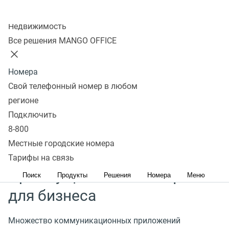
Колл-центр
Что такое IP-телефония
Недвижимость
Все решения MANGO OFFICE
IP-телефония
(
интернет-телефония)
— это
технология передачи голоса и других форм связи
Номера
через интернет-протокол
(
IP) вместо
Свой телефонный номер в любом
традиционных телефонных сетей. Телефония
регионе
может использоваться для разговора двух
Подключить
и более собеседников.
8-800
Местные городские номера
Тарифы на связь
Преимущества IP-телефонии
Поиск
Продукты
Решения
Номера
Меню
для бизнеса
Множество коммуникационных приложений