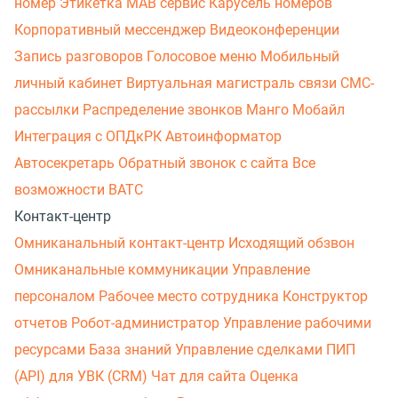
номер
Этикетка
МАВ сервис
Карусель номеров
Корпоративный мессенджер
Видеоконференции
Запись разговоров
Голосовое меню
Мобильный
личный кабинет
Виртуальная магистраль связи
СМС-
рассылки
Распределение звонков
Манго Мобайл
Интеграция с ОПДкРК
Автоинформатор
Автосекретарь
Обратный звонок с сайта
Все
возможности ВАТС
Контакт-центр
Омниканальный контакт-центр
Исходящий обзвон
Омниканальные коммуникации
Управление
персоналом
Рабочее место сотрудника
Конструктор
отчетов
Робот-администратор
Управление рабочими
ресурсами
База знаний
Управление сделками
ПИП
(API) для УВК (CRM)
Чат для сайта
Оценка