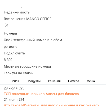
Колл-центр
Статьи, обзоры, ТОПы, идеи и советы для развития
Недвижимость
бизнеса в разделе Бизнес-рецепты. Самая актуальная,
Все решения MANGO OFFICE
живая и понятная информация доступным языком.
22 июля 2025
35 041
Новый закон о кибермошенничестве и спам-звонках:
Номера
разбираемся, что делать бизнесу
Свой телефонный номер в любом
26 февраля 2025
16 796
регионе
Как организовать и провести онлайн-встречу
Подключить
27 августа 2021
59 677
8-800
Как организовать в офисе IP-телефонию: способы
организации, оборудование, настройка
Местные городские номера
04 августа
13
Тарифы на связь
Клиенты жалуются, что не могут дозвониться:
Поиск
Продукты
Решения
Номера
Меню
исправляем вместе с MANGO OFFICE
28 июля
625
ТОП полезных навыков Алисы для бизнеса
21 июля
924
Что такое ИИ-агенты, для чего они нужны и как бизнесу