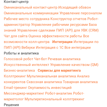
Контакт-центр
Омниканальный контакт-центр
Исходящий обзвон
Омниканальные коммуникации
Управление персоналом
Рабочее место сотрудника
Конструктор отчетов
Робот-
администратор
Управление рабочими ресурсами
База
знаний
Управление сделками
ПИП (API) для УВК (CRM)
Чат для сайта
Оценка эффективности работы
Все
возможности колл-центра
Интеграции
Интеграции по
ПИП (API)
Вебхуки
Интеграция с 1С
Все интеграции
Роботы и аналитика
Голосовой робот
Чат-бот
Речевая аналитика
Искусственный интеллект
Управление качеством (QM)
Бизнес-аналитика
Сервисы для маркетинга
Коллтрекинг
Мультиканальная аналитика
Анализ
конкурентов
Сквозная аналитика
Товарная аналитика
Email-трекинг
Окупаемость инвестиций
Мессенджер‑маркетинг
Робот-аналитик
Робот-
маркетолог
Мультирегиональный коллтрекинг
Решения