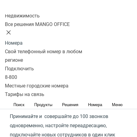
Колл-центр
Недвижимость
Городские номера
Все решения MANGO OFFICE
MANGO OFFICE помогут
Номера
Свой телефонный номер в любом
Сэкономить на связи
регионе
Не нужно покупать оборудование и сим-карты.
Подключить
8-800
Все входящие на городской номер бесплатны,
Местные городские номера
а для клиентов — по ценам домашнего тарифа
Тарифы на связь
Принимать 100% звонков
Поиск
Продукты
Решения
Номера
Меню
Принимайте и совершайте до 100 звонков
одновременно, настройте переадресацию,
подключайте новых сотрудников в один клик