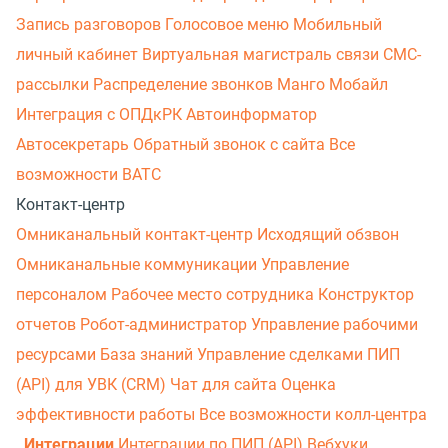
Запись разговоров
Голосовое меню
Мобильный
личный кабинет
Виртуальная магистраль связи
СМС-
рассылки
Распределение звонков
Манго Мобайл
Интеграция с ОПДкРК
Автоинформатор
Автосекретарь
Обратный звонок с сайта
Все
возможности ВАТС
Контакт-центр
Омниканальный контакт-центр
Исходящий обзвон
Омниканальные коммуникации
Управление
персоналом
Рабочее место сотрудника
Конструктор
отчетов
Робот-администратор
Управление рабочими
ресурсами
База знаний
Управление сделками
ПИП
(API) для УВК (CRM)
Чат для сайта
Оценка
эффективности работы
Все возможности колл-центра
Интеграции
Интеграции по ПИП (API)
Вебхуки