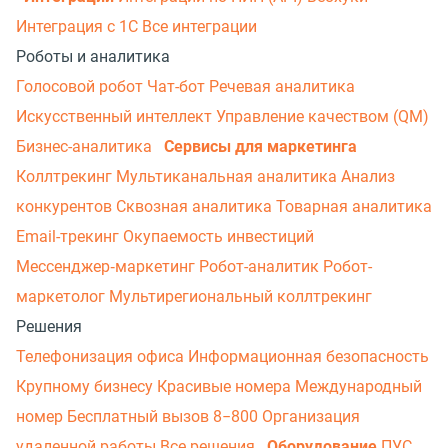
Интеграция с 1С
Все интеграции
Роботы и аналитика
Голосовой робот
Чат-бот
Речевая аналитика
Искусственный интеллект
Управление качеством (QM)
Бизнес-аналитика
Сервисы для маркетинга
Коллтрекинг
Мультиканальная аналитика
Анализ
конкурентов
Сквозная аналитика
Товарная аналитика
Email-трекинг
Окупаемость инвестиций
Мессенджер‑маркетинг
Робот-аналитик
Робот-
маркетолог
Мультирегиональный коллтрекинг
Решения
Телефонизация офиса
Информационная безопасность
Крупному бизнесу
Красивые номера
Международный
номер
Бесплатный вызов 8−800
Организация
удаленной работы
Все решения
Оборудование
ПУС