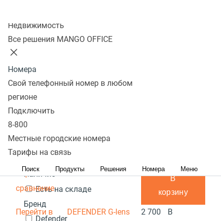
Колл-центр
Показать
Недвижимость
Все решения MANGO OFFICE
В избранном 0 товаров
Сравнить 0 товаров
Номера
Сбросить
Перейти в
Популярные
Фильтры
DEFENDER G-lens
3 700
В
Свой телефонный номер в любом
избранное
Популярные
2577 HD720p
С высоким рейтингом
₽
Сначала
наличии
регионе
Перейти в
дешевые
Сначала дорогие
Подключить
В
сравнение
Акция
8-800
корзину
Местные городские номера
Перейти в
Цена,
руб.:
DEFENDER G-lens
3 800
Под
Тарифы на связь
избранное
2693 HD1080p
₽
заказ
-
Поиск
Продукты
Решения
Номера
Меню
Перейти в
Наличие
В
сравнение
Есть на складе
корзину
Бренд
Перейти в
DEFENDER G-lens
2 700
В
Defender