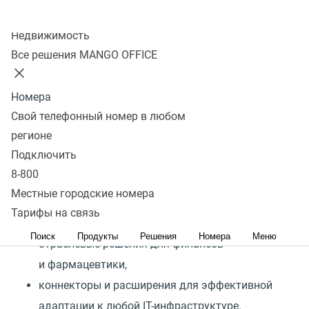
Подключить
Колл-центр
Недвижимость
BPMSoft — российская low-code платформа для
Все решения MANGO OFFICE
управления бизнес-процессами и создания
собственных бизнес-приложений и IT-решений.
Номера
Платформа содержит:
Свой телефонный номер в любом
регионе
Подключить
инструменты для гибкой настройки и адаптации
8-800
процессов,
Местные городские номера
готовые бизнес-приложения для управления
Тарифы на связь
продажами, маркетингом, клиентским сервисом,
Поиск
Продукты
Решения
Номера
Меню
отраслевые решения для финансов
и фармацевтики,
коннекторы и расширения для эффективной
адаптации к любой IT-инфраструктуре.