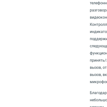
телефонн
разговор
видеокон
Контролл
индикат
поддерж
следующ
функцион
принять/
вызов, о
вызов, в
микрофо
Благодар
небольшо