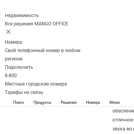
3
Перейти в
сравнению
UH34 Dua
Разъем:
USB
Колл-центр
избранное
Перейти в
оснащен
Недвижимость
Категория:
сравнение
динамик
Все решения MANGO OFFICE
Средний
амбушюр
эко-кожи
В наличии
Номера
Подключе
Свой телефонный номер в любом
4 400 р.
телефонам
регионе
В
ПК осуще
Подключить
корзину
по принц
8-800
Plug&Play
Местные городские номера
Тарифы на связь
Пассивно
шумопод
Поиск
Продукты
Решения
Номера
Меню
обеспечи
отличное
звука во