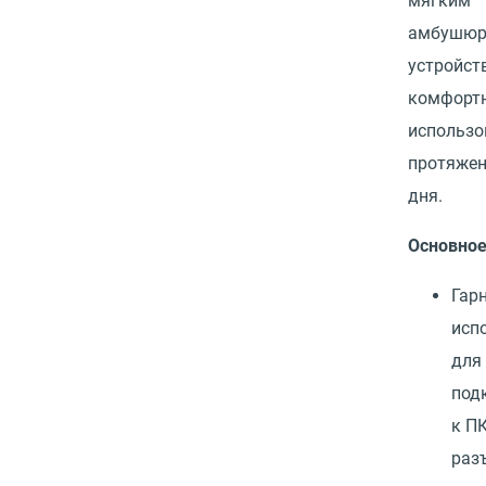
мягким
амбушюр
устройст
комфортн
использо
протяжен
дня.
Основно
Гар
исп
для
под
к П
раз