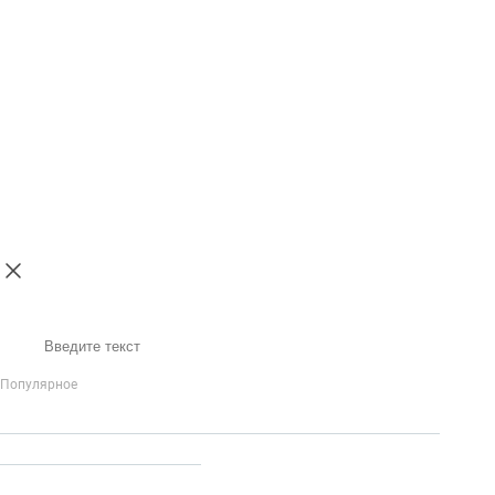
Поиск
Популярное
IP-Телефония
Голосовое приветствие и меню
Распределение
вызовов
Бизнес-аналитика