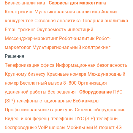
Бизнес-аналитика
Сервисы для маркетинга
Коллтрекинг
Мультиканальная аналитика
Анализ
конкурентов
Сквозная аналитика
Товарная аналитика
Email-трекинг
Окупаемость инвестиций
Мессенджер‑маркетинг
Робот-аналитик
Робот-
маркетолог
Мультирегиональный коллтрекинг
Решения
Телефонизация офиса
Информационная безопасность
Крупному бизнесу
Красивые номера
Международный
номер
Бесплатный вызов 8−800
Организация
удаленной работы
Все решения
Оборудование
ПУС
(SIP) телефоны стационарные
Веб-камеры
Профессиональные гарнитуры
Сетевое оборудование
Видео- и конференц- телефоны
ПУС (SIP) телефоны
беспроводные
VoIP шлюзы
Мобильный Интернет 4G