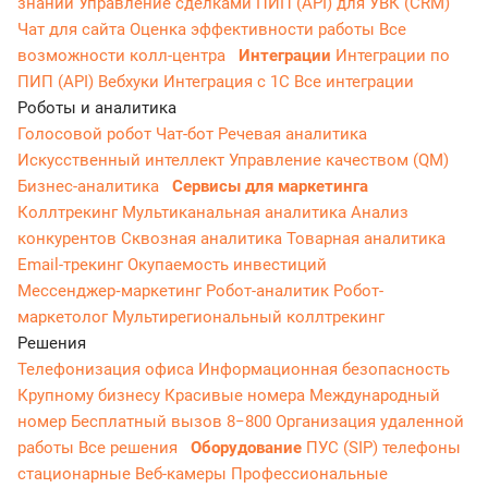
знаний
Управление сделками
ПИП (API) для УВК (CRM)
Чат для сайта
Оценка эффективности работы
Все
возможности колл-центра
Интеграции
Интеграции по
ПИП (API)
Вебхуки
Интеграция с 1С
Все интеграции
Роботы и аналитика
Голосовой робот
Чат-бот
Речевая аналитика
Искусственный интеллект
Управление качеством (QM)
Бизнес-аналитика
Сервисы для маркетинга
Коллтрекинг
Мультиканальная аналитика
Анализ
конкурентов
Сквозная аналитика
Товарная аналитика
Email-трекинг
Окупаемость инвестиций
Мессенджер‑маркетинг
Робот-аналитик
Робот-
маркетолог
Мультирегиональный коллтрекинг
Решения
Телефонизация офиса
Информационная безопасность
Крупному бизнесу
Красивые номера
Международный
номер
Бесплатный вызов 8−800
Организация удаленной
работы
Все решения
Оборудование
ПУС (SIP) телефоны
стационарные
Веб-камеры
Профессиональные