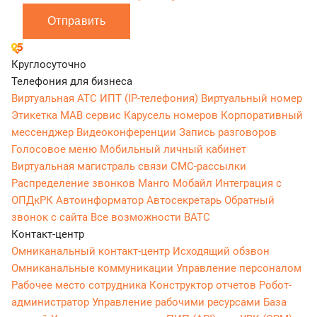
Отправить
Круглосуточно
Телефония для бизнеса
Виртуальная АТС
ИПТ (IP-телефония)
Виртуальный номер
Этикетка
МАВ сервис
Карусель номеров
Корпоративный
мессенджер
Видеоконференции
Запись разговоров
Голосовое меню
Мобильный личный кабинет
Виртуальная магистраль связи
СМС-рассылки
Распределение звонков
Манго Мобайл
Интеграция с
ОПДкРК
Автоинформатор
Автосекретарь
Обратный
звонок с сайта
Все возможности ВАТС
Контакт-центр
Омниканальный контакт-центр
Исходящий обзвон
Омниканальные коммуникации
Управление персоналом
Рабочее место сотрудника
Конструктор отчетов
Робот-
администратор
Управление рабочими ресурсами
База