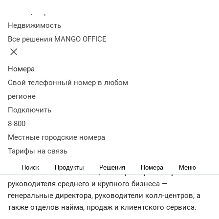
развитии контакт-
Колл-центр
Недвижимость
центров и ИИ-
Все решения MANGO OFFICE
автоматизации
Номера
Свой телефонный номер в любом
29 мая
3 291
регионе
Участники обсудили, как снизить нагрузку на
Подключить
сотрудников, ускорить обработку обращений и сохранить
клиентов в условиях экономической турбулентности.
8-800
Местные городские номера
Тарифы на связь
MANGO OFFICE провел клиентскую конференцию «Есть
Поиск
Продукты
Решения
Номера
Меню
контакт с MANGO OFFICE», в которой приняли участие 93
руководителя среднего и крупного бизнеса —
генеральные директора, руководители колл-центров, а
также отделов найма, продаж и клиентского сервиса.