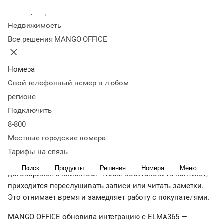
разговоров в
Колл-центр
Недвижимость
интеграцию с ELMA365
Все решения MANGO OFFICE
23 апреля
3 948
Номера
Новые функции помогут менеджерам по продажам
Свой телефонный номер в любом
экономить время на рутине и улучшить качество
регионе
обслуживания.
Подключить
8-800
Местные городские номера
Руководители отделов продаж регулярно сталкиваются с
одной проблемой. Менеджер проводит десятки звонков
Тарифы на связь
в день. Через несколько недель он уже не помнит, о чём
Поиск
Продукты
Решения
Номера
Меню
договорился с клиентом. Чтобы восстановить контекст,
приходится переслушивать записи или читать заметки.
Это отнимает время и замедляет работу с покупателями.
MANGO OFFICE обновила интеграцию с ELMA365 —