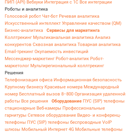
ПИП (API)
Вебхуки
Интеграция с 1С
Все интеграции
Роботы и аналитика
Голосовой робот
Чат-бот
Речевая аналитика
Искусственный интеллект
Управление качеством (QM)
Бизнес-аналитика
Сервисы для маркетинга
Коллтрекинг
Мультиканальная аналитика
Анализ
конкурентов
Сквозная аналитика
Товарная аналитика
Email-трекинг
Окупаемость инвестиций
Мессенджер‑маркетинг
Робот-аналитик
Робот-
маркетолог
Мультирегиональный коллтрекинг
Решения
Телефонизация офиса
Информационная безопасность
Крупному бизнесу
Красивые номера
Международный
номер
Бесплатный вызов 8−800
Организация удаленной
работы
Все решения
Оборудование
ПУС (SIP) телефоны
стационарные
Веб-камеры
Профессиональные
гарнитуры
Сетевое оборудование
Видео- и конференц-
телефоны
ПУС (SIP) телефоны беспроводные
VoIP
шлюзы
Мобильный Интернет 4G
Мобильные телефоны