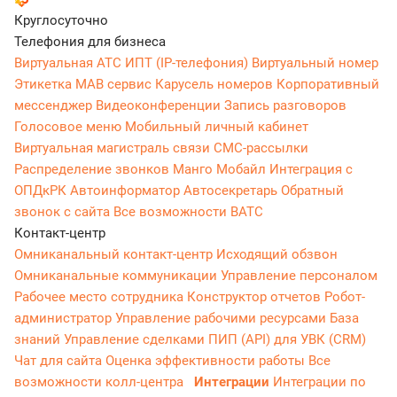
Круглосуточно
Телефония для бизнеса
Виртуальная АТС
ИПТ (IP-телефония)
Виртуальный номер
Этикетка
МАВ сервис
Карусель номеров
Корпоративный
мессенджер
Видеоконференции
Запись разговоров
Голосовое меню
Мобильный личный кабинет
Виртуальная магистраль связи
СМС-рассылки
Распределение звонков
Манго Мобайл
Интеграция с
ОПДкРК
Автоинформатор
Автосекретарь
Обратный
звонок с сайта
Все возможности ВАТС
Контакт-центр
Омниканальный контакт-центр
Исходящий обзвон
Омниканальные коммуникации
Управление персоналом
Рабочее место сотрудника
Конструктор отчетов
Робот-
администратор
Управление рабочими ресурсами
База
знаний
Управление сделками
ПИП (API) для УВК (CRM)
Чат для сайта
Оценка эффективности работы
Все
возможности колл-центра
Интеграции
Интеграции по