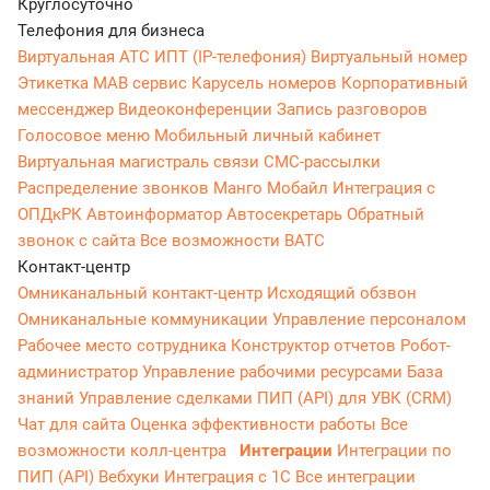
Круглосуточно
Телефония для бизнеса
Виртуальная АТС
ИПТ (IP-телефония)
Виртуальный номер
Этикетка
МАВ сервис
Карусель номеров
Корпоративный
мессенджер
Видеоконференции
Запись разговоров
Голосовое меню
Мобильный личный кабинет
Виртуальная магистраль связи
СМС-рассылки
Распределение звонков
Манго Мобайл
Интеграция с
ОПДкРК
Автоинформатор
Автосекретарь
Обратный
звонок с сайта
Все возможности ВАТС
Контакт-центр
Омниканальный контакт-центр
Исходящий обзвон
Омниканальные коммуникации
Управление персоналом
Рабочее место сотрудника
Конструктор отчетов
Робот-
администратор
Управление рабочими ресурсами
База
знаний
Управление сделками
ПИП (API) для УВК (CRM)
Чат для сайта
Оценка эффективности работы
Все
возможности колл-центра
Интеграции
Интеграции по
ПИП (API)
Вебхуки
Интеграция с 1С
Все интеграции