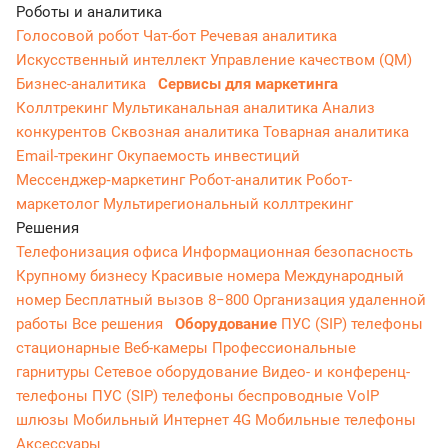
Роботы и аналитика
Голосовой робот
Чат-бот
Речевая аналитика
Искусственный интеллект
Управление качеством (QM)
Бизнес-аналитика
Сервисы для маркетинга
Коллтрекинг
Мультиканальная аналитика
Анализ
конкурентов
Сквозная аналитика
Товарная аналитика
Email-трекинг
Окупаемость инвестиций
Мессенджер‑маркетинг
Робот-аналитик
Робот-
маркетолог
Мультирегиональный коллтрекинг
Решения
Телефонизация офиса
Информационная безопасность
Крупному бизнесу
Красивые номера
Международный
номер
Бесплатный вызов 8−800
Организация удаленной
работы
Все решения
Оборудование
ПУС (SIP) телефоны
стационарные
Веб-камеры
Профессиональные
гарнитуры
Сетевое оборудование
Видео- и конференц-
телефоны
ПУС (SIP) телефоны беспроводные
VoIP
шлюзы
Мобильный Интернет 4G
Мобильные телефоны
Аксессуары