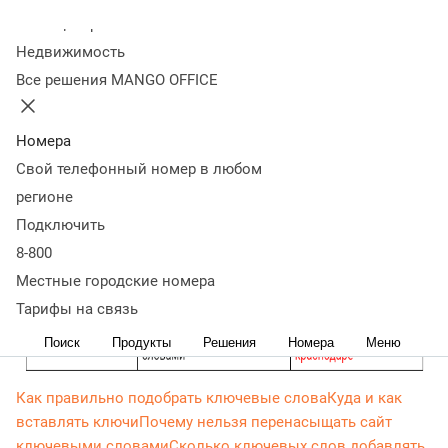
слов
Разновидности вхождений
Колл-центр
Недвижимость
Все решения MANGO OFFICE
Номера
Свой телефонный номер в любом
регионе
Подключить
8-800
Местные городские номера
Тарифы на связь
Поиск
Продукты
Решения
Номера
Меню
Как правильно подобрать ключевые слова
Куда и как
вставлять ключи
Почему нельзя перенасыщать сайт
ключевыми словами
Сколько ключевых слов добавлять