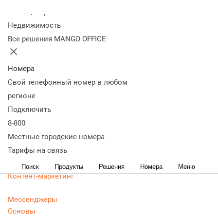
маркетолога
Колл-центр
Недвижимость
Все решения MANGO OFFICE
Статьи, обзоры, ТОПы, идеи и советы для развития
бизнеса в разделе Энциклопедия маркетолога. Самая
актуальная, живая и понятная информация доступным
Номера
языком.
Свой телефонный номер в любом
CRM маркетинг
регионе
Аналитика
Подключить
Веб-аналитика
8-800
Веб-разработка
Местные городские номера
Контекстная реклама
Тарифы на связь
Google Adwords (ADS)
Яндекс Директ
Поиск
Продукты
Решения
Номера
Меню
Контент-маркетинг
Мессенджеры
Основы