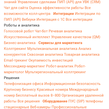
знаний
Управление сделками
ПИП (API) для УВК (CRM)
Чат для сайта
Оценка эффективности работы
Все
возможности колл-центра
Интеграции
Интеграции по
ПИП (API)
Вебхуки
Интеграция с 1С
Все интеграции
Роботы и аналитика
Голосовой робот
Чат-бот
Речевая аналитика
Искусственный интеллект
Управление качеством (QM)
Бизнес-аналитика
Сервисы для маркетинга
Коллтрекинг
Мультиканальная аналитика
Анализ
конкурентов
Сквозная аналитика
Товарная аналитика
Email-трекинг
Окупаемость инвестиций
Мессенджер‑маркетинг
Робот-аналитик
Робот-
маркетолог
Мультирегиональный коллтрекинг
Решения
Телефонизация офиса
Информационная безопасность
Крупному бизнесу
Красивые номера
Международный
номер
Бесплатный вызов 8−800
Организация удаленной
работы
Все решения
Оборудование
ПУС (SIP) телефоны
стационарные
Веб-камеры
Профессиональные