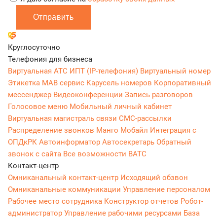
Отправить
Круглосуточно
Телефония для бизнеса
Виртуальная АТС
ИПТ (IP-телефония)
Виртуальный номер
Этикетка
МАВ сервис
Карусель номеров
Корпоративный
мессенджер
Видеоконференции
Запись разговоров
Голосовое меню
Мобильный личный кабинет
Виртуальная магистраль связи
СМС-рассылки
Распределение звонков
Манго Мобайл
Интеграция с
ОПДкРК
Автоинформатор
Автосекретарь
Обратный
звонок с сайта
Все возможности ВАТС
Контакт-центр
Омниканальный контакт-центр
Исходящий обзвон
Омниканальные коммуникации
Управление персоналом
Рабочее место сотрудника
Конструктор отчетов
Робот-
администратор
Управление рабочими ресурсами
База