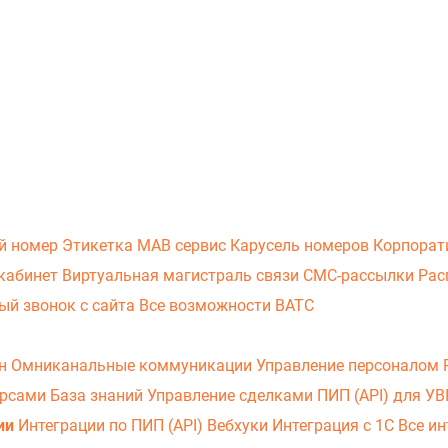
й номер
Этикетка
МАВ сервис
Карусель номеров
Корпорат
кабинет
Виртуальная магистраль связи
СМС-рассылки
Рас
ый звонок с сайта
Все возможности ВАТС
он
Омниканальные коммуникации
Управление персоналом
урсами
База знаний
Управление сделками
ПИП (API) для У
ии
Интеграции по ПИП (API)
Вебхуки
Интеграция с 1С
Все ин