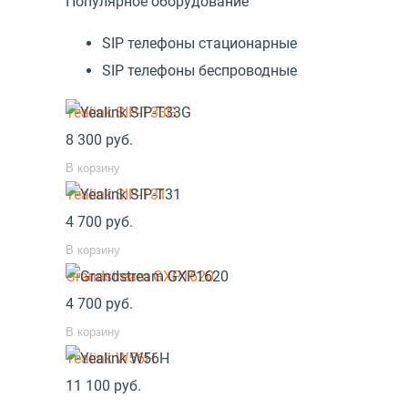
Популярное оборудование
SIP телефоны стационарные
SIP телефоны беспроводные
Yealink SIP-T33G
8 300
руб.
В корзину
Yealink SIP-T31
4 700
руб.
В корзину
Grandstream GXP1620
4 700
руб.
В корзину
Yealink W56H
11 100
руб.