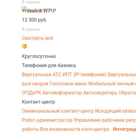
В корзину
Yealink W71P
12 300
руб.
В корзину
Смотреть всё
Круглосуточно
Телефония для бизнеса
Виртуальная АТС
ИПТ (IP-телефония)
Виртуальны
разговоров
Голосовое меню
Мобильный личный 
ОПДкРК
Автоинформатор
Автосекретарь
Обратн
Контакт-центр
Омниканальный контакт-центр
Исходящий обзв
Робот-администратор
Управление рабочими рес
работы
Все возможности колл-центра
Интеграц