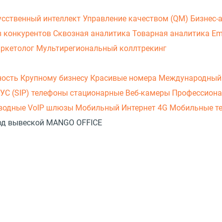
усственный интеллект
Управление качеством (QM)
Бизнес-
з конкурентов
Сквозная аналитика
Товарная аналитика
Em
аркетолог
Мультирегиональный коллтрекинг
ность
Крупному бизнесу
Красивые номера
Международный
УС (SIP) телефоны стационарные
Веб-камеры
Профессиона
оводные
VoIP шлюзы
Мобильный Интернет 4G
Мобильные т
 под вывеской MANGO OFFICE