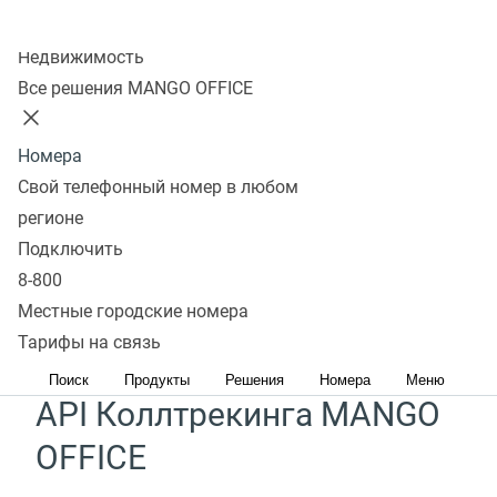
Всем пользователям доступны несколько разных
Колл-центр
видов API MANGO OFFICE:
Недвижимость
Все решения MANGO OFFICE
API Виртуальной АТС
Номера
Основной программный интерфейс управления
Свой телефонный номер в любом
функциями
облачной телефонии MANGO OFFICE
.
регионе
Этот API содержит методы для получения
Подключить
уведомлений, начала и завершения вызова,
8-800
Местные городские номера
перевода вызова и прочее.
Тарифы на связь
Подробнее
Поиск
Продукты
Решения
Номера
Меню
API Коллтрекинга MANGO
OFFICE