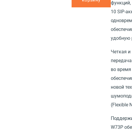
функций,
10 SIP-ак
одноврем
обеспечи
удобную 
Четкая и
передача
во время
обеспечи
новой те
шумопод
(Flexible 
Поддержи
W73P обе