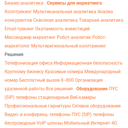
Бизнес-аналитика
Сервисы для маркетинга
Коллтрекинг
Мультиканальная аналитика
Анализ
конкурентов
Сквозная аналитика
Товарная аналитика
Email-трекинг
Окупаемость инвестиций
Мессенджер‑маркетинг
Робот-аналитик
Робот-
маркетолог
Мультирегиональный коллтрекинг
Решения
Телефонизация офиса
Информационная безопасность
Крупному бизнесу
Красивые номера
Международный
номер
Бесплатный вызов 8−800
Организация
удаленной работы
Все решения
Оборудование
ПУС
(SIP) телефоны стационарные
Веб-камеры
Профессиональные гарнитуры
Сетевое оборудование
Видео- и конференц- телефоны
ПУС (SIP) телефоны
беспроводные
VoIP шлюзы
Мобильный Интернет 4G