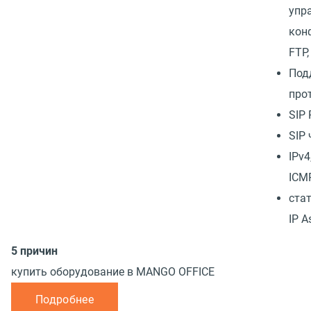
упр
кон
FTP,
Под
про
SIP
SIP 
IPv4
ICMP
ста
IP A
5 причин
купить оборудование в MANGO OFFICE
Подробнее