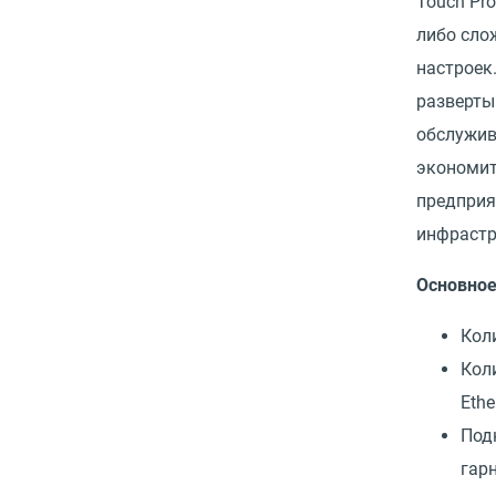
Touch Pro
либо сло
настроек
разверты
обслужив
экономит
предприя
инфрастр
Основно
Кол
Кол
Ethe
Под
гар