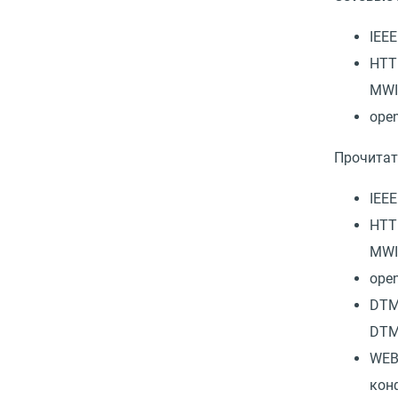
IEEE
HTT
MW
ope
Прочитат
IEEE
HTT
MW
ope
DTM
DTM
WEB
кон