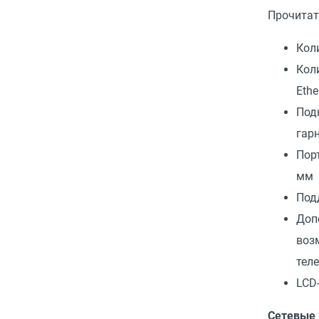
Прочитат
Кол
Кол
Ethe
Под
гар
Порт
мм
Под
Доп
воз
тел
LCD
Сетевые 