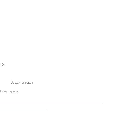
Поиск
Популярное
IP-Телефония
Голосовое приветствие и меню
Распределение
вызовов
Бизнес-аналитика