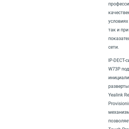
професс
качестве
условиях
так и при
показате
сети.
IP-DECT-с
W73P по
инициали
разверты
Yealink Re
Provision
механизм
позволяе