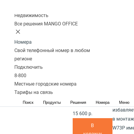
Наличие режима
сравнение
Колл-центр
"моста"
Yealink W
Недвижимость
подключения ПК
высокопр
Все решения MANGO OFFICE
к телефону:
Нет
беспрово
DECT-сис
Наличие PoE
Номера
поддержи
(питание через
Свой телефонный номер в любом
трубок Y
регионе
кабель
идеально
Подключить
интернет):
Да
малых и 
8-800
Блок питания в
которое 
Местные городские номера
комплекте:
Да
мобильно
Тарифы на связь
коммуник
Поиск
Продукты
Решения
Номера
Меню
В наличии
избавляе
15 600 р.
в монтаж
В
W73P име
корзину