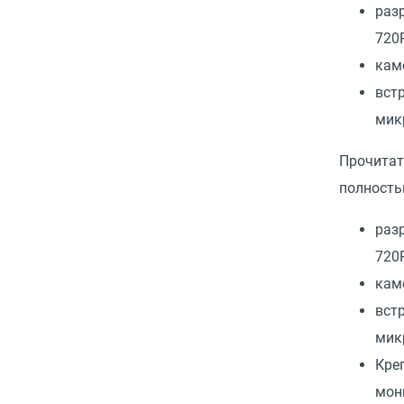
раз
720
кам
вст
мик
Прочита
полност
раз
720
кам
вст
мик
Кре
мон