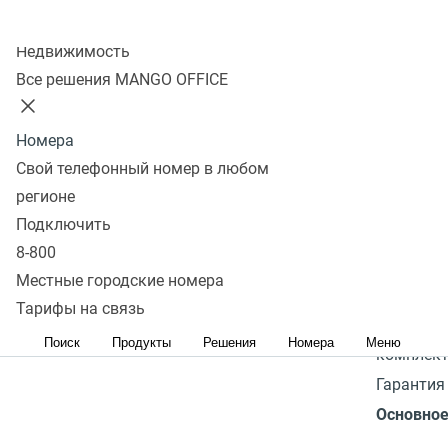
Голосов:
избранное
к
Колл-центр
позволя
Недвижимость
26
Перейти в
сравнению
снимать 
Все решения MANGO OFFICE
избранное
Перейти в
Реальное
сравнение
разреше
Номера
матрицы 
Свой телефонный номер в любом
интерпол
регионе
12 Мп. У
Подключить
яркостью
8-800
контраст
Местные городские номера
цифрово
Тарифы на связь
увеличен
Поиск
Продукты
Решения
Номера
Меню
комплект
Гарантия
Основно