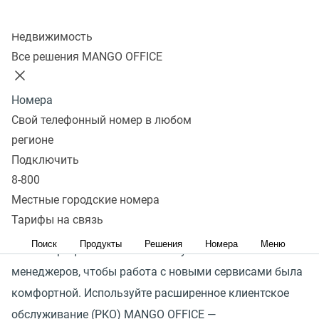
Внедрение новых продуктов в процессы бизнеса часто
Колл-центр
Недвижимость
сопровождается срывом сроков из-за недостатка
Все решения MANGO OFFICE
экспертизы и становится настоящей проблемой для
руководителей и менеджеров проектов. Неверно
Номера
настроенные сервисы не дают ожидаемого эффекта,
Свой телефонный номер в любом
а сотрудники не могут разобраться, совершают
регионе
ошибки и саботируют изменения.
Подключить
8-800
MANGO OFFICE не оставит вас наедине со сложными
Местные городские номера
технологиями: наши эксперты сами подключат
Тарифы на связь
продукты и сделают это максимально незаметно для
Поиск
Продукты
Решения
Номера
Меню
бизнес-процессов. Также мы обучим ваших
менеджеров, чтобы работа с новыми сервисами была
комфортной. Используйте расширенное клиентское
обслуживание
(
РКО) MANGO OFFICE —