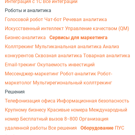
Интеграция с 1С
Все интеграции
Роботы и аналитика
Голосовой робот
Чат-бот
Речевая аналитика
Искусственный интеллект
Управление качеством (QM)
Бизнес-аналитика
Сервисы для маркетинга
Коллтрекинг
Мультиканальная аналитика
Анализ
конкурентов
Сквозная аналитика
Товарная аналитика
Email-трекинг
Окупаемость инвестиций
Мессенджер‑маркетинг
Робот-аналитик
Робот-
маркетолог
Мультирегиональный коллтрекинг
Решения
Телефонизация офиса
Информационная безопасность
Крупному бизнесу
Красивые номера
Международный
номер
Бесплатный вызов 8−800
Организация
удаленной работы
Все решения
Оборудование
ПУС