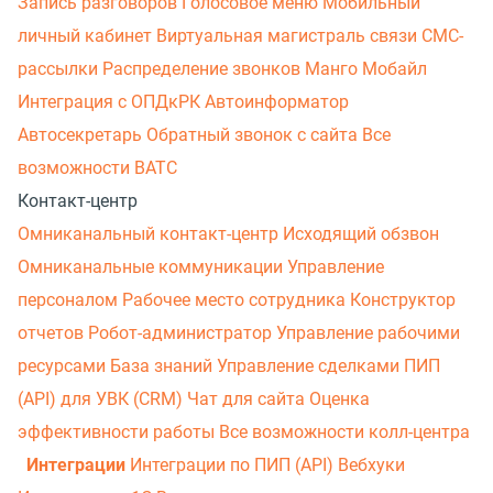
Запись разговоров
Голосовое меню
Мобильный
личный кабинет
Виртуальная магистраль связи
СМС-
рассылки
Распределение звонков
Манго Мобайл
Интеграция с ОПДкРК
Автоинформатор
Автосекретарь
Обратный звонок с сайта
Все
возможности ВАТС
Контакт-центр
Омниканальный контакт-центр
Исходящий обзвон
Омниканальные коммуникации
Управление
персоналом
Рабочее место сотрудника
Конструктор
отчетов
Робот-администратор
Управление рабочими
ресурсами
База знаний
Управление сделками
ПИП
(API) для УВК (CRM)
Чат для сайта
Оценка
эффективности работы
Все возможности колл-центра
Интеграции
Интеграции по ПИП (API)
Вебхуки