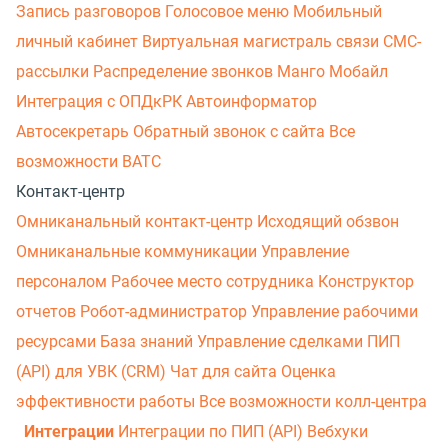
Запись разговоров
Голосовое меню
Мобильный
личный кабинет
Виртуальная магистраль связи
СМС-
рассылки
Распределение звонков
Манго Мобайл
Интеграция с ОПДкРК
Автоинформатор
Автосекретарь
Обратный звонок с сайта
Все
возможности ВАТС
Контакт-центр
Омниканальный контакт-центр
Исходящий обзвон
Омниканальные коммуникации
Управление
персоналом
Рабочее место сотрудника
Конструктор
отчетов
Робот-администратор
Управление рабочими
ресурсами
База знаний
Управление сделками
ПИП
(API) для УВК (CRM)
Чат для сайта
Оценка
эффективности работы
Все возможности колл-центра
Интеграции
Интеграции по ПИП (API)
Вебхуки