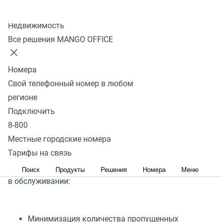
Управление приемом входящих обращений в контакт-
Колл-центр
центре играет ключевую роль в обеспечении высокого
Недвижимость
уровня обслуживания клиентов. Недостатки в этом
Все решения MANGO OFFICE
процессе негативно сказываются на качестве
обслуживания клиентов, их удовлетворенности
Номера
и лояльности, а также мешают эффективности
Свой телефонный номер в любом
процессов работы контакт-центра.
регионе
Подключить
С помощью Омниканального контакт-центра
8-800
MANGO OFFICE вы сможете и эффективно
Местные городские номера
организовать прием входящих звонков и текстовых
Тарифы на связь
обращений и решать сразу несколько ключевых задач
Поиск
Продукты
Решения
Номера
Меню
в обслуживании:
Минимизация количества пропущенных